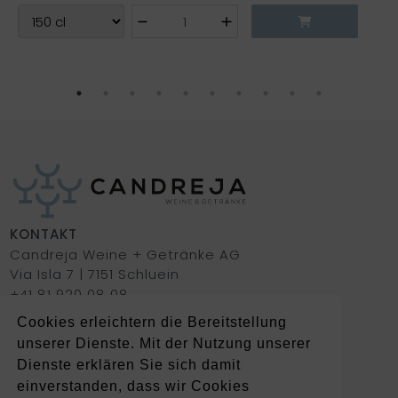
KONTAKT
Candreja Weine + Getränke AG
Via Isla 7 | 7151 Schluein
+41 81 920 08 08
getraenke@candreja.ch
Cookies erleichtern die Bereitstellung
unserer Dienste. Mit der Nutzung unserer
Dienste erklären Sie sich damit
SERVICES
einverstanden, dass wir Cookies