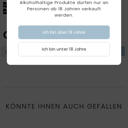
Alkoholhaltige Produkte dürfen nur an
Factsheet herunterladen
Personen ab 18 Jahren verkauft
Factsheet (ohne Preis) herunterladen
werden.
CHF
174.70
Ich bin über 18 Jahre
Ich bin unter 18 Jahre
KÖNNTE IHNEN AUCH GEFALLEN