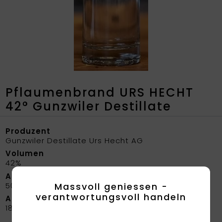
Pflaumenbrand URS HECHT
42° Gunzwiler Destillate
Produzent
Gunzwiler Destillate Urs Hecht AG
Volumen
42%
Abfüllung
50 cl
Massvoll geniessen -
verantwortungsvoll handeln
Artikelnummer
1863