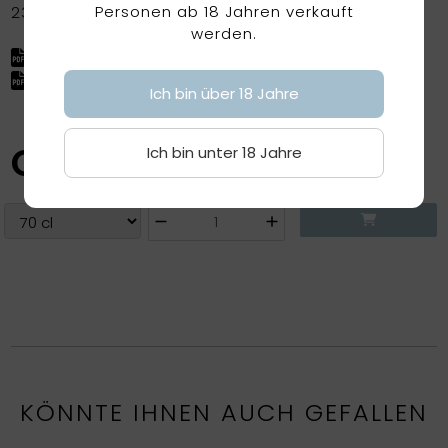
Personen ab 18 Jahren verkauft
2366
werden.
Factsheet herunterladen
Factsheet (ohne Preis) herunterladen
Ich bin über 18 Jahre
CHF
55.00
Ich bin unter 18 Jahre
KÖNNTE IHNEN AUCH GEFALLEN