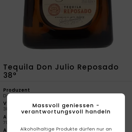
Tequila Don Julio Reposado
38°
Produzent
Diageo
Volumen
Massvoll geniessen -
38%
verantwortungsvoll handeln
Abfüllung
70 cl
Alkoholhaltige Produkte dürfen nur an
Artikelnummer