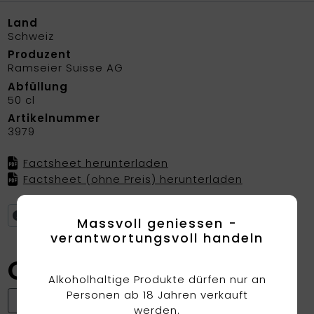
Land
Schweiz
Produzent
Ramseier Suisse AG
Abfüllung
50 cl
Artikelnummer
3979
Factsheet herunterladen
Factsheet (ohne Preis) herunterladen
Privatkunden: Nur auf Abholung
Massvoll geniessen -
verantwortungsvoll handeln
CHF
1.65
Alkoholhaltige Produkte dürfen nur an
Personen ab 18 Jahren verkauft
Artikel in 3-5 Arbeitstagen lieferbar
werden.