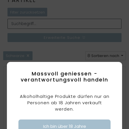
Filter zurücksetzen
Erweiterte Suche
Schwarze
Sortieren nach
Massvoll geniessen -
verantwortungsvoll handeln
Alkoholhaltige Produkte dürfen nur an
Personen ab 18 Jahren verkauft
werden.
Ich bin über 18 Jahre