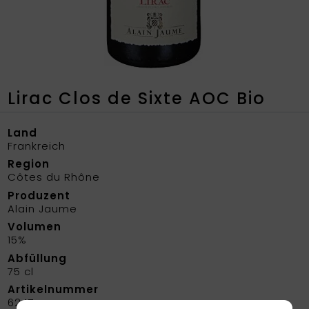
Lirac Clos de Sixte AOC Bio
Land
Frankreich
Region
Côtes du Rhône
Produzent
Alain Jaume
Volumen
15%
Abfüllung
75 cl
Artikelnummer
6247