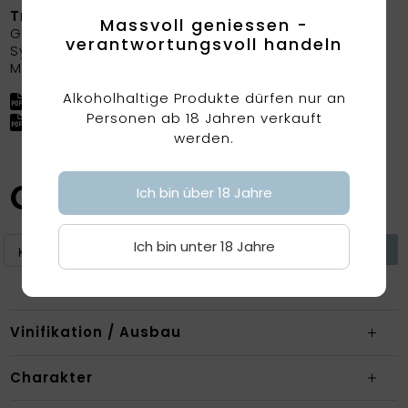
Traubensorten
Massvoll geniessen -
Grenache
verantwortungsvoll handeln
Syrah
Mourvèdre (Monastrell)
Alkoholhaltige Produkte dürfen nur an
Factsheet herunterladen
Personen ab 18 Jahren verkauft
Factsheet (ohne Preis) herunterladen
werden.
CHF
19.50
Ich bin über 18 Jahre
Ich bin unter 18 Jahre
Vinifikation / Ausbau
Charakter