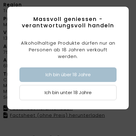
Region
Toscana
Massvoll geniessen -
Produzent
Marchesi Mazzei
verantwortungsvoll handeln
Volumen
13.5%
Alkoholhaltige Produkte dürfen nur an
Abfüllung
Personen ab 18 Jahren verkauft
75 cl
werden.
Artikelnummer
6165
Traubensorten
Ich bin über 18 Jahre
Colorino
Malvasia
Merlot
Ich bin unter 18 Jahre
Sangiovese
Factsheet herunterladen
Factsheet (ohne Preis) herunterladen