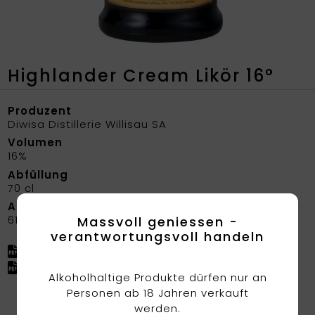
Highlander Cream Likör 16°
Produzent
Diwisa Distillerie Willisau SA
Volumen
16%
Abfüllung
70 cl
Artikelnummer
6181
Massvoll geniessen -
verantwortungsvoll handeln
Factsheet herunterladen
Factsheet (ohne Preis) herunterladen
Alkoholhaltige Produkte dürfen nur an
Personen ab 18 Jahren verkauft
werden.