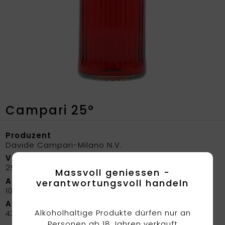
Campari 25°
Produzent
Davide Campari-Milano N.V.
Volumen
25%
Massvoll geniessen -
Abfüllung
verantwortungsvoll handeln
100 cl
Artikelnummer
Alkoholhaltige Produkte dürfen nur an
4209
Personen ab 18 Jahren verkauft