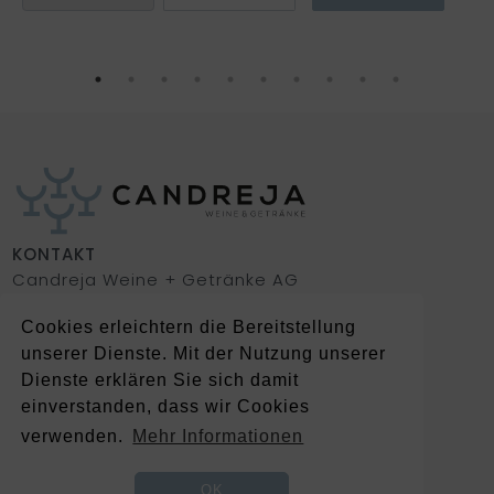
KONTAKT
Candreja Weine + Getränke AG
Via Isla 7 | 7151 Schluein
+41 81 920 08 08
Cookies erleichtern die Bereitstellung
getraenke@candreja.ch
unserer Dienste. Mit der Nutzung unserer
Dienste erklären Sie sich damit
einverstanden, dass wir Cookies
verwenden.
Mehr Informationen
SERVICES
Allg. Geschäftsbedingungen
Download Logos
OK